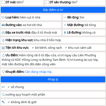
DT mái:
60m²
DT sân thượng:
0m²
Đặc điểm vị trí
Loại hẻm:
hẻm cụt ít nhà
Bề rộng:
5m
Đường vào:
xe hơi tới nhà
Mặt đường:
bê tông
Đậu xe trước nhà:
đậu ô tô thoải mái
Lề đường:
không có
Hiện trạng khu vực:
khu nhà ở hỗn hợp
Tiện ích khu vực:
bờ kênh, sông rạch
khu vực sầm uất
Ưu điểm:
Hẻm rộng rãi ô tô đậu cửa, vị trí ngay cầu Liên Phường
thông từ KDC Hồng Long ra đường Tam Bình. Vị trí tương lai cực Vip,
mặt tiền đường lớn đối diện công viên
Khuyết điểm:
Cần đăng nhập Vip.
Pháp lý
sổ chung
vướng quy hoạch một phần
không dính lộ giới