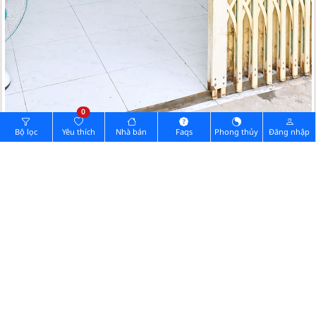
0
Bộ lọc
Yêu thích
Nhà bán
Faqs
Phong thủy
Đăng nhập
Hình ảnh pháp lý
Cần đăng nhập Vip.
0902732168
Quý khách muốn xem nhà vui lòng gọi:
Chia sẻ thông tin nhà
GỬI TIN NHẮN
Zalo
Messenger
GỬI ẢNH
(ĐIỆN THOẠI)