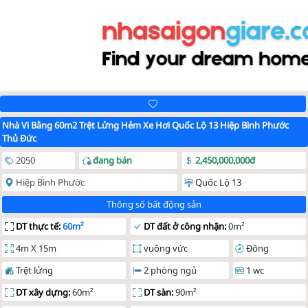
Nhà Vi Bằng 60m2 Trệt Lửng Hẻm Xe Hơi Quốc Lộ 13 Hiệp Bình Phước
Thủ Đức
2050
đang bán
2,450,000,000đ
Hiệp Bình Phước
Quốc Lộ 13
Thông số bất động sản
DT thực tế:
60m²
DT đất ở công nhận:
0m²
4m X 15m
vuông vức
Đông
Trệt lửng
2 phòng ngủ
1 wc
DT xây dựng:
60m²
DT sàn:
90m²