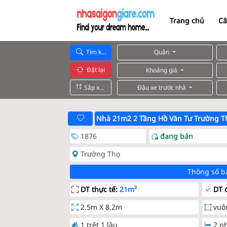
Trang chủ
Câ
Tìm kiếm
Quận
Đặt lại
Khoảng giá
Sắp xếp
Đậu xe trước nhà
Nhà 21m2 2 Tầng Hồ Văn Tư Trường T
1876
đang bán
Trường Thọ
Thông số b
DT thực tế:
21m²
DT đ
2.5m X 8.2m
vuô
1 trệt 1 lầu
2 p