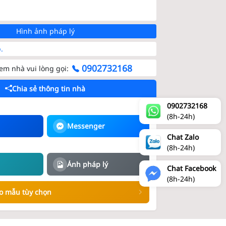
Hình ảnh pháp lý
.
0902732168
m nhà vui lòng gọi:
Chia sẻ thông tin nhà
0902732168
(8h-24h)
Messenger
Chat Zalo
(8h-24h)
)
Ảnh pháp lý
Chat Facebook
(8h-24h)
eo mẫu tùy chọn