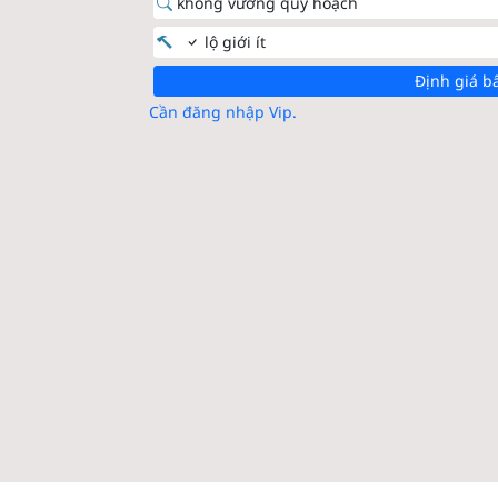
không vướng quy hoạch
lộ giới ít
Định giá b
Cần đăng nhập Vip.