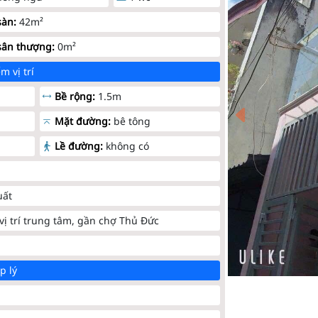
sàn:
42m²
sân thượng:
0m²
m vị trí
Bề rộng:
1.5m
Mặt đường:
bê tông
Lề đường:
không có
uất
vị trí trung tâm, gần chợ Thủ Đức
p lý