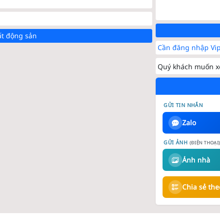
ất động sản
Cần đăng nhập Vip
Quý khách muốn xe
GỬI TIN NHẮN
Zalo
GỬI ẢNH
(ĐIỆN THOẠI
Ảnh nhà
Chia sẻ th