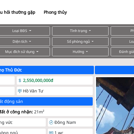
u hỏi thường gặp
Phong thủy
Loại BĐS
Tình trạng
P
Diện tích
Số phòng ngủ
Lo
Mục đích sử dụng
Hướng
Đánh giá
họ Thủ Đức
2,550,000,000đ
Hồ Văn Tư
ất động sản
ất ở công nhận:
21m²
ng vức
Đông Nam
hòng ngủ
1 wc