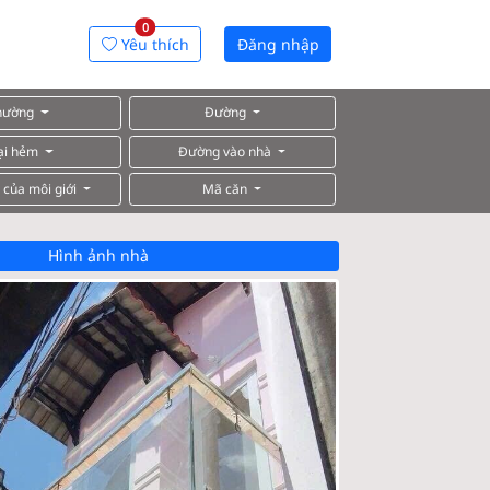
0
Yêu thích
Đăng nhập
hường
Đường
ại hẻm
Đường vào nhà
 của môi giới
Mã căn
Hình ảnh nhà