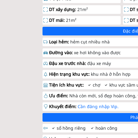
DT xây dựng:
21m²
DT 
DT mái:
21m²
DT 
Đặc điể
Loại hẻm:
hẻm cụt nhiều nhà
Đường vào:
xe hơi không vào được
Đậu xe trước nhà:
đậu xe máy
Hiện trạng khu vực:
khu nhà ở hỗn hợp
Tiện ích khu vực:
chợ
khu vực sầm 
Ưu điểm:
Nhà còn mới, sổ đẹp hoàn công, 
Khuyết điểm:
Cần đăng nhập Vip.
Phá
sổ hồng riêng
hoàn công