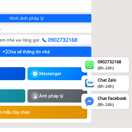
Hình ảnh pháp lý
.
0902732168
m nhà vui lòng gọi:
Chia sẻ thông tin nhà
0902732168
(8h-24h)
Messenger
Chat Zalo
(8h-24h)
)
Ảnh pháp lý
Chat Facebook
(8h-24h)
eo mẫu tùy chọn