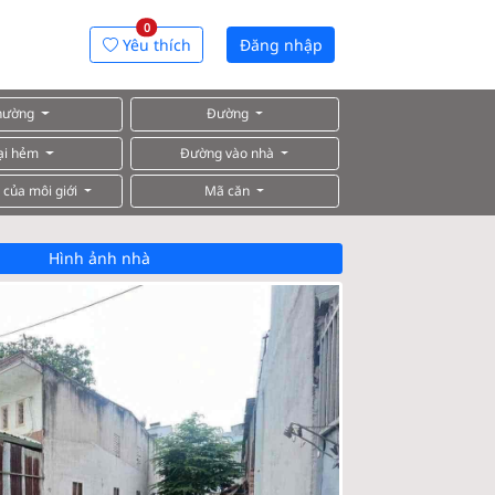
0
Yêu thích
Đăng nhập
hường
Đường
ại hẻm
Đường vào nhà
 của môi giới
Mã căn
Hình ảnh nhà