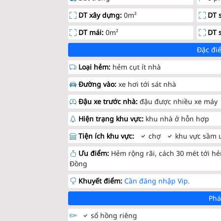
DT xây dựng:
0m²
DT 
DT mái:
0m²
DT 
Đặc điể
Loại hẻm:
hẻm cụt ít nhà
Đường vào:
xe hơi tới sát nhà
Đậu xe trước nhà:
đậu được nhiều xe máy
Hiện trạng khu vực:
khu nhà ở hỗn hợp
Tiện ích khu vực:
chợ
khu vực sầm 
Ưu điểm:
Hẻm rộng rãi, cách 30 mét tới hẻ
Đồng
Khuyết điểm:
Cần đăng nhập Vip.
Phá
sổ hồng riêng