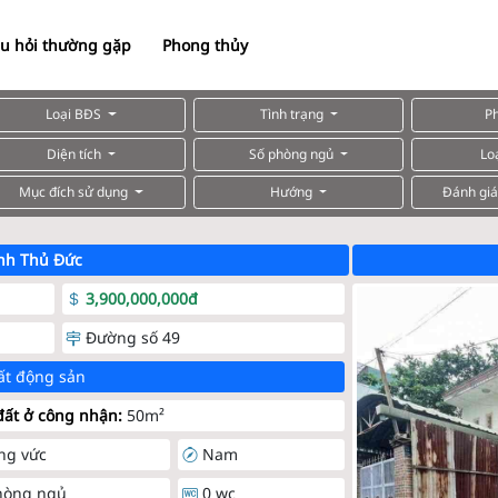
u hỏi thường gặp
Phong thủy
Loại BĐS
Tình trạng
P
Diện tích
Số phòng ngủ
Lo
Mục đích sử dụng
Hướng
Đánh giá
nh Thủ Đức
3,900,000,000đ
Đường số 49
ất động sản
ất ở công nhận:
50m²
ng vức
Nam
hòng ngủ
0 wc