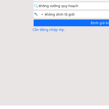
không vướng quy hoạch
không dính lộ giới
Định giá b
Cần đăng nhập Vip.