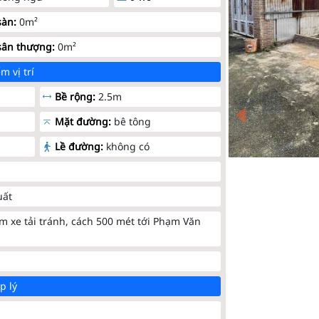
sàn:
0m²
sân thượng:
0m²
m vị trí
Bề rộng:
2.5m
Mặt đường:
bê tông
Lề đường:
không có
uất
m xe tải tránh, cách 500 mét tới Phạm Văn
p lý