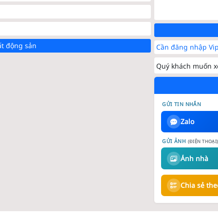
ất động sản
Cần đăng nhập Vip
Quý khách muốn xe
GỬI TIN NHẮN
Zalo
GỬI ẢNH
(ĐIỆN THOẠI
Ảnh nhà
Chia sẻ th