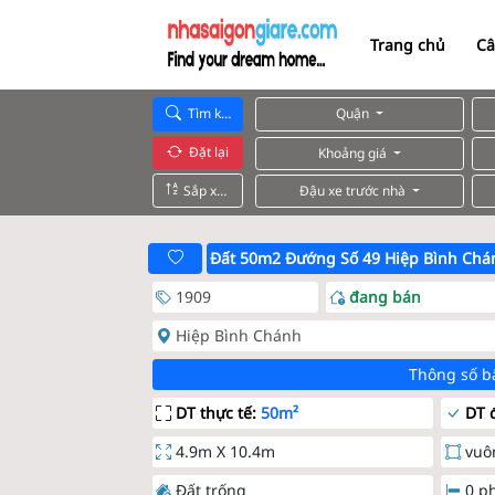
Trang chủ
Câ
Tìm kiếm
Quận
Đặt lại
Khoảng giá
Sắp xếp
Đậu xe trước nhà
Đất 50m2 Đướng Số 49 Hiệp Bình Chá
1909
đang bán
Hiệp Bình Chánh
Thông số b
DT thực tế:
50m²
DT đ
4.9m X 10.4m
vuô
Đất trống
0 p