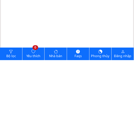
0
Bộ lọc
Yêu thích
Nhà bán
Faqs
Phong thủy
Đăng nhập
Hình ảnh pháp lý
Cần đăng nhập Vip.
0902732168
Quý khách muốn xem nhà vui lòng gọi:
Chia sẻ thông tin nhà
GỬI TIN NHẮN
Zalo
Messenger
GỬI ẢNH
(ĐIỆN THOẠI)