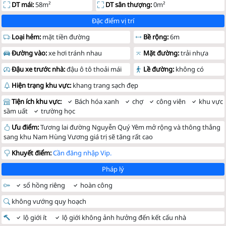
DT mái:
58m²
DT sân thượng:
0m²
Đặc điểm vị trí
Loại hẻm:
mặt tiền đường
Bề rộng:
6m
Đường vào:
xe hơi tránh nhau
Mặt đường:
trải nhựa
Đậu xe trước nhà:
đậu ô tô thoải mái
Lề đường:
không có
Hiện trạng khu vực:
khang trang sạch đẹp
Tiện ích khu vực:
Bách hóa xanh
chợ
công viên
khu vực
sầm uất
trường học
Ưu điểm:
Tương lai đường Nguyễn Quý Yêm mở rộng và thông thẳng
sang khu Nam Hùng Vương giá trị sẽ tăng rất cao
Khuyết điểm:
Cần đăng nhập Vip.
Pháp lý
sổ hồng riêng
hoàn công
không vướng quy hoạch
lộ giới ít
lộ giới không ảnh hưởng đến kết cấu nhà