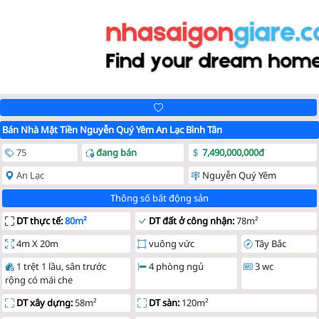
Bán Nhà Mặt Tiền Nguyễn Quý Yêm An Lạc Bình Tân
75
đang bán
7,490,000,000đ
An Lạc
Nguyễn Quý Yêm
Thông số bất động sản
DT thực tế:
80m²
DT đất ở công nhận:
78m²
4m X 20m
vuông vức
Tây Bắc
1 trệt 1 lầu, sân trước
4 phòng ngủ
3 wc
rộng có mái che
DT xây dựng:
58m²
DT sàn:
120m²