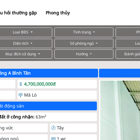
u hỏi thường gặp
Phong thủy
Loại BĐS
Tình trạng
P
Diện tích
Số phòng ngủ
Lo
Mục đích sử dụng
Hướng
Đánh giá
ông A Bình Tân
4,700,000,000đ
Mã Lò
ất động sản
ất ở công nhận:
63m²
ng vức
Tây
hòng ngủ
1 wc