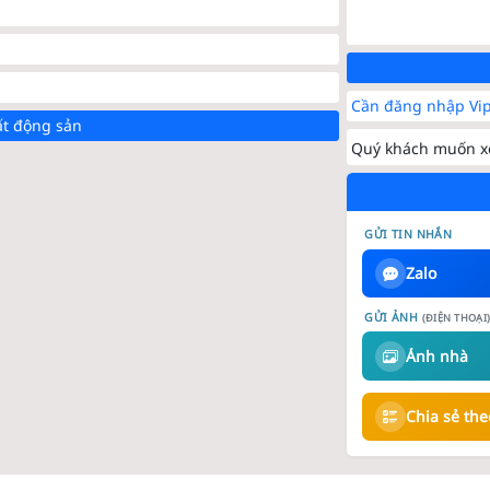
Cần đăng nhập Vip
ất động sản
Quý khách muốn xe
GỬI TIN NHẮN
Zalo
GỬI ẢNH
(ĐIỆN THOẠI
Ảnh nhà
Chia sẻ th