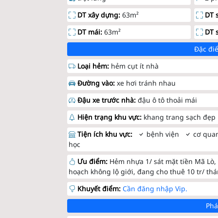
DT xây dựng:
63m²
DT 
DT mái:
63m²
DT 
Đặc điể
Loại hẻm:
hẻm cụt ít nhà
Đường vào:
xe hơi tránh nhau
Đậu xe trước nhà:
đậu ô tô thoải mái
Hiện trạng khu vực:
khang trang sạch đẹp
Tiện ích khu vực:
bệnh viện
cơ qua
học
Ưu điểm:
Hẻm nhựa 1/ sát mặt tiền Mã Lò,
hoạch không lộ giới, đang cho thuê 10 tr/ th
Khuyết điểm:
Cần đăng nhập Vip.
Phá