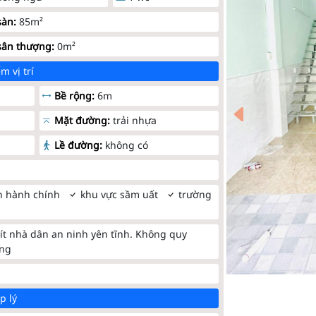
sàn:
85m²
sân thượng:
0m²
m vị trí
Bề rộng:
6m
Mặt đường:
trải nhựa
Lề đường:
không có
n hành chính
khu vực sầm uất
trường
 ít nhà dân an ninh yên tĩnh. Không quy
áng
p lý