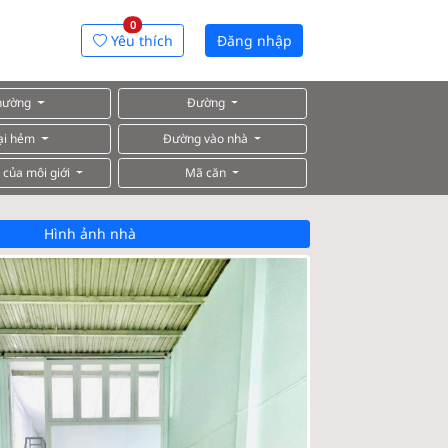
0
Yêu thích
Đăng nhập
hường
Đường
ại hẻm
Đường vào nhà
 của môi giới
Mã căn
Hình ảnh nhà