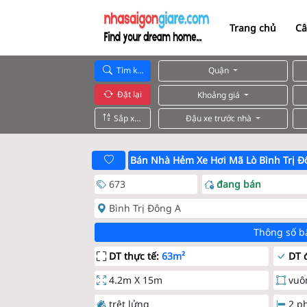
Trang chủ
Câ
Tìm kiếm
Quận
Đặt lại
Khoảng giá
Sắp xếp
Đậu xe trước nhà
Bán Nhà Hẻm Xe Hơi Mã Lò Bình Trị Đ
673
đang bán
Bình Trị Đông A
Thông số b
DT thực tế:
63m²
DT đ
4.2m X 15m
vuô
trệt lửng
2 p