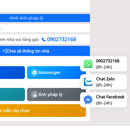
Hình ảnh pháp lý
.
0902732168
m nhà vui lòng gọi:
Chia sẻ thông tin nhà
0902732168
(8h-24h)
Messenger
Chat Zalo
(8h-24h)
)
Ảnh pháp lý
Chat Facebook
(8h-24h)
eo mẫu tùy chọn