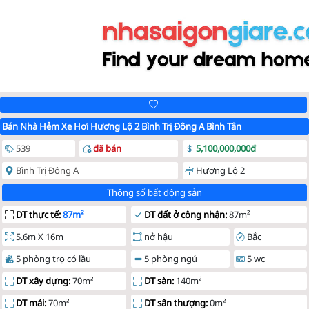
Bán Nhà Hẻm Xe Hơi Hương Lộ 2 Bình Trị Đông A Bình Tân
539
đã bán
5,100,000,000đ
Bình Trị Đông A
Hương Lộ 2
Thông số bất động sản
DT thực tế:
87m²
DT đất ở công nhận:
87m²
5.6m X 16m
nở hậu
Bắc
5 phòng trọ có lầu
5 phòng ngủ
5 wc
DT xây dựng:
70m²
DT sàn:
140m²
DT mái:
70m²
DT sân thượng:
0m²