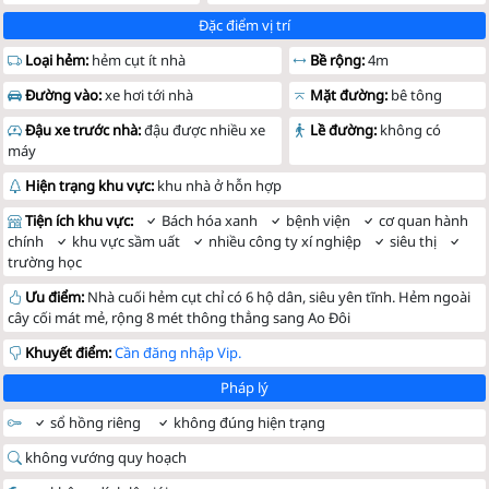
Đặc điểm vị trí
Loại hẻm:
hẻm cụt ít nhà
Bề rộng:
4m
Đường vào:
xe hơi tới nhà
Mặt đường:
bê tông
Đậu xe trước nhà:
đậu được nhiều xe
Lề đường:
không có
máy
Hiện trạng khu vực:
khu nhà ở hỗn hợp
Tiện ích khu vực:
Bách hóa xanh
bệnh viện
cơ quan hành
chính
khu vực sầm uất
nhiều công ty xí nghiệp
siêu thị
trường học
Ưu điểm:
Nhà cuối hẻm cụt chỉ có 6 hộ dân, siêu yên tĩnh. Hẻm ngoài
cây cối mát mẻ, rộng 8 mét thông thẳng sang Ao Đôi
Khuyết điểm:
Cần đăng nhập Vip.
Pháp lý
sổ hồng riêng
không đúng hiện trạng
không vướng quy hoạch