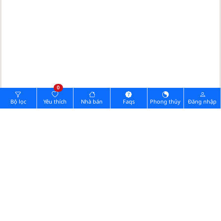
0
Bộ lọc
Yêu thích
Nhà bán
Faqs
Phong thủy
Đăng nhập
Hình ảnh pháp lý
Cần đăng nhập Vip.
0902732168
Quý khách muốn xem nhà vui lòng gọi:
Chia sẻ thông tin nhà
GỬI TIN NHẮN
Zalo
Messenger