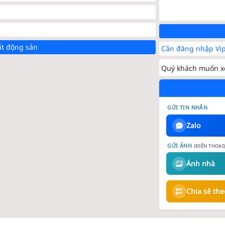
ất động sản
Cần đăng nhập Vip
Quý khách muốn xe
GỬI TIN NHẮN
Zalo
GỬI ẢNH
(ĐIỆN THOẠI
Ảnh nhà
Chia sẻ th