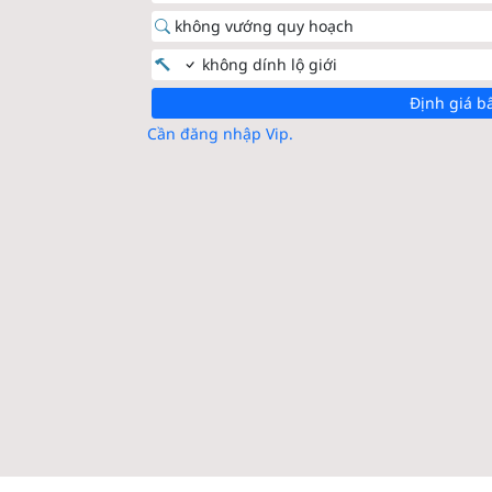
không vướng quy hoạch
không dính lộ giới
Định giá b
Cần đăng nhập Vip.