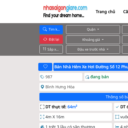
Trang chủ
Câ
Tìm kiếm
Quận
Đặt lại
Khoảng giá
Sắp xếp
Đậu xe trước nhà
Bán Nhà Hẻm Xe Hơi Đường Số 12 Ph
987
đang bán
Bình Hưng Hòa
Thông số b
DT thực tế:
64m²
DT đ
4m X 16m
vuô
1 trệt 3 lầu có sân thượng
4 p