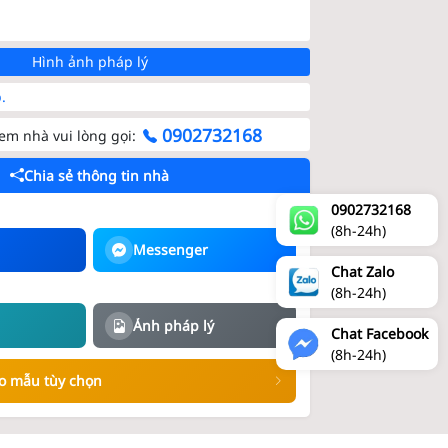
Hình ảnh pháp lý
.
0902732168
m nhà vui lòng gọi:
Chia sẻ thông tin nhà
0902732168
(8h-24h)
Messenger
Chat Zalo
(8h-24h)
)
Ảnh pháp lý
Chat Facebook
(8h-24h)
eo mẫu tùy chọn