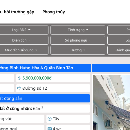
u hỏi thường gặp
Phong thủy
Loại BĐS
Tình trạng
P
Diện tích
Số phòng ngủ
Lo
Mục đích sử dụng
Hướng
Đánh giá
ường Bình Hưng Hòa A Quận Bình Tân
5,900,000,000đ
Đường số 12
ất động sản
ất ở công nhận:
64m²
ng vức
Tây
hòng ngủ
4 wc