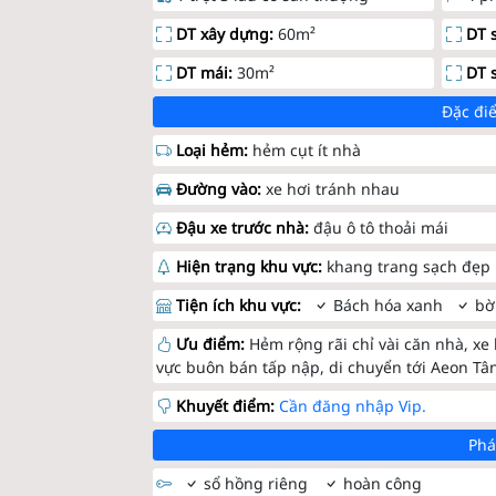
DT xây dựng:
60m²
DT 
DT mái:
30m²
DT 
Đặc điể
Loại hẻm:
hẻm cụt ít nhà
Đường vào:
xe hơi tránh nhau
Đậu xe trước nhà:
đậu ô tô thoải mái
Hiện trạng khu vực:
khang trang sạch đẹp
Tiện ích khu vực:
Bách hóa xanh
bờ
Ưu điểm:
Hẻm rộng rãi chỉ vài căn nhà, xe
vực buôn bán tấp nập, di chuyển tới Aeon Tâ
Khuyết điểm:
Cần đăng nhập Vip.
Phá
sổ hồng riêng
hoàn công