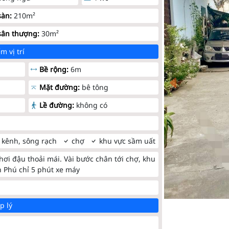
sàn:
210m²
sân thượng:
30m²
m vị trí
Bề rộng:
6m
Mặt đường:
bê tông
Lề đường:
không có
 kênh, sông rạch
chợ
khu vực sầm uất
 hơi đậu thoải mái. Vài bước chân tới chợ, khu
n Phú chỉ 5 phút xe máy
p lý