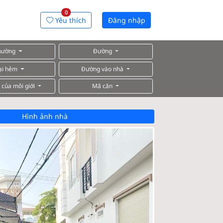
0
Yêu thích
Đăng nhập
hường
Đường
ại hẻm
Đường vào nhà
 của môi giới
Mã căn
Hình ảnh nhà