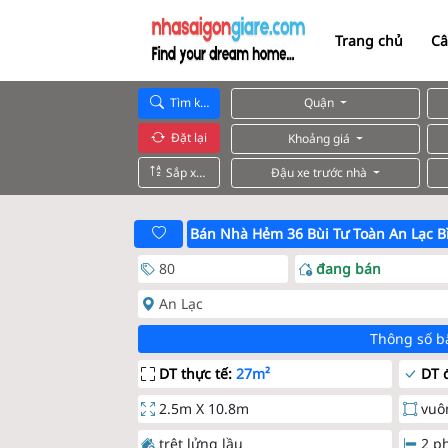
Trang chủ
Câ
Tìm kiếm
Quận
Đặt lại
Khoảng giá
Sắp xếp
Đậu xe trước nhà
Bán Nhà Hẻm 36 Bùi Tư Toàn An Lạc B
80
đang bán
An Lạc
Thông số b
DT thực tế:
27m²
DT đ
2.5m X 10.8m
vuô
trệt lửng lầu
2 p