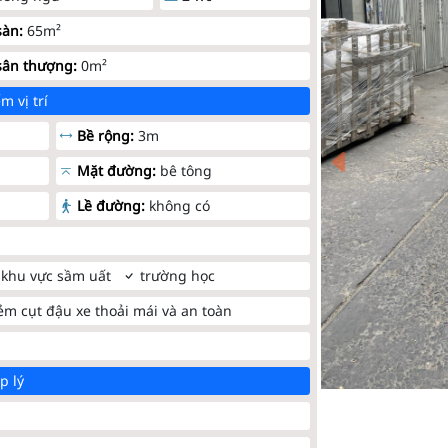
sàn:
65m²
sân thượng:
0m²
m vị trí
Bề rộng:
3m
Mặt đường:
bê tông
Lề đường:
không có
khu vực sầm uất
trường học
ẻm cụt đậu xe thoải mái và an toàn
p lý