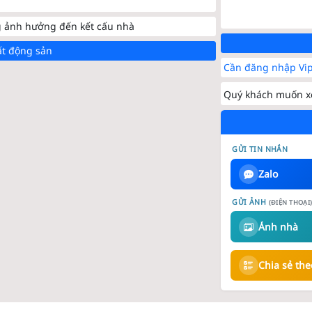
g ảnh hưởng đến kết cấu nhà
ất động sản
Cần đăng nhập Vip
Quý khách muốn xe
GỬI TIN NHẮN
Zalo
GỬI ẢNH
(ĐIỆN THOẠI
Ảnh nhà
Chia sẻ th