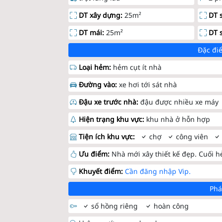
DT xây dựng:
25m²
DT 
DT mái:
25m²
DT 
Đặc điể
Loại hẻm:
hẻm cụt ít nhà
Đường vào:
xe hơi tới sát nhà
Đậu xe trước nhà:
đậu được nhiều xe máy
Hiện trạng khu vực:
khu nhà ở hỗn hợp
Tiện ích khu vực:
chợ
công viên
Ưu điểm:
Nhà mới xây thiết kế đẹp. Cuối h
Khuyết điểm:
Cần đăng nhập Vip.
Phá
sổ hồng riêng
hoàn công