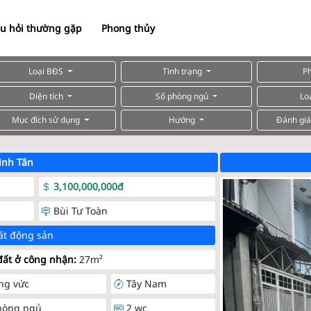
u hỏi thường gặp
Phong thủy
Loại BĐS
Tình trạng
P
Diện tích
Số phòng ngủ
Lo
Mục đích sử dụng
Hướng
Đánh giá
ình Tân
3,100,000,000đ
Bùi Tư Toàn
ất động sản
ất ở công nhận:
27m²
ng vức
Tây Nam
hòng ngủ
2 wc