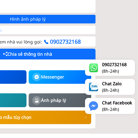
Hình ảnh pháp lý
.
0902732168
m nhà vui lòng gọi:
Chia sẻ thông tin nhà
0902732168
(8h-24h)
Messenger
Chat Zalo
(8h-24h)
)
Ảnh pháp lý
Chat Facebook
(8h-24h)
eo mẫu tùy chọn