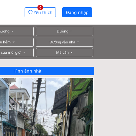
0
Yêu thích
Đăng nhập
hường
Đường
ại hẻm
Đường vào nhà
 của môi giới
Mã căn
Hình ảnh nhà