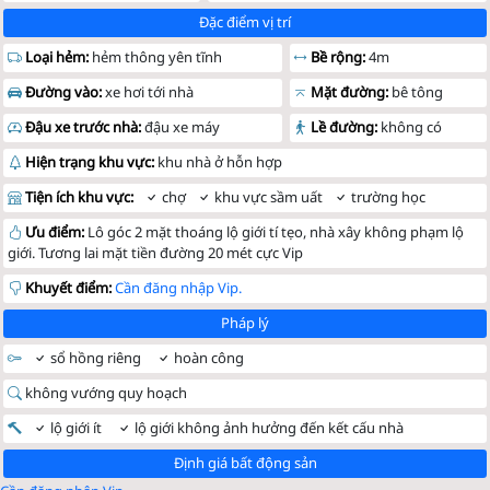
Đặc điểm vị trí
Loại hẻm:
hẻm thông yên tĩnh
Bề rộng:
4m
Đường vào:
xe hơi tới nhà
Mặt đường:
bê tông
Đậu xe trước nhà:
đậu xe máy
Lề đường:
không có
Hiện trạng khu vực:
khu nhà ở hỗn hợp
Tiện ích khu vực:
chợ
khu vực sầm uất
trường học
Ưu điểm:
Lô góc 2 mặt thoáng lộ giới tí tẹo, nhà xây không phạm lộ
giới. Tương lai mặt tiền đường 20 mét cực Vip
Khuyết điểm:
Cần đăng nhập Vip.
Pháp lý
sổ hồng riêng
hoàn công
không vướng quy hoạch
lộ giới ít
lộ giới không ảnh hưởng đến kết cấu nhà
Định giá bất động sản