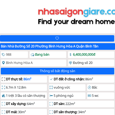
Bán Nhà Đường Số 20 Phường Bình Hưng Hòa A Quận Bình Tân
988
đang bán
6,400,000,000đ
Bình Hưng Hòa A
Đường số 20
Thông số bất động sản
DT thực tế:
86m²
DT đất ở công nhận:
86m²
6.7m X 12.8m
vuông vức
Bắc
1 trệt 3 lầu có sân thượng
5 phòng ngủ
5 wc
DT xây dựng:
64m²
DT sàn:
222m²
DT mái:
30m²
DT sân thượng:
34m²