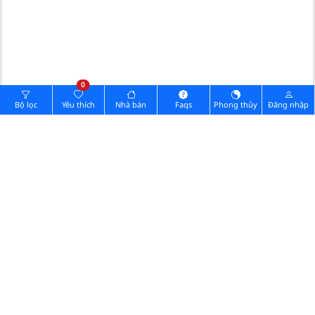
0
Bộ lọc
Yêu thích
Nhà bán
Faqs
Phong thủy
Đăng nhập
Hình ảnh pháp lý
Cần đăng nhập Vip.
0902732168
Quý khách muốn xem nhà vui lòng gọi:
Chia sẻ thông tin nhà
GỬI TIN NHẮN
Zalo
Messenger
GỬI ẢNH
(ĐIỆN THOẠI)
Ảnh nhà
Ảnh pháp lý