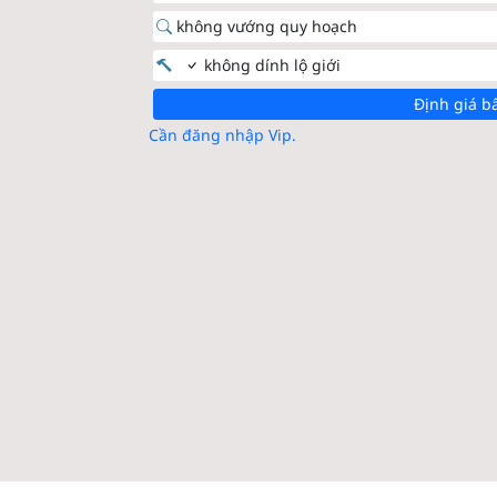
không vướng quy hoạch
không dính lộ giới
Định giá b
Cần đăng nhập Vip.