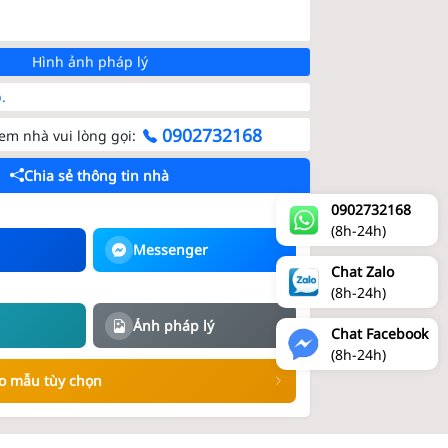
Hình ảnh pháp lý
.
0902732168
m nhà vui lòng gọi:
Chia sẻ thông tin nhà
0902732168
(8h-24h)
Messenger
Chat Zalo
(8h-24h)
)
Ảnh pháp lý
Chat Facebook
(8h-24h)
eo mẫu tùy chọn