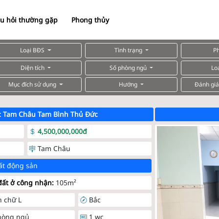
u hỏi thường gặp
Phong thủy
Loại BĐS
Tình trạng
P
Diện tích
Số phòng ngủ
Lo
Mục đích sử dụng
Hướng
Đánh giá
c Tam Châu Tam Bình Thủ Đức
4,500,000,000đ
Tam Châu
ất động sản
ất ở công nhận:
105m²
h chữ L
Bắc
hòng ngủ
1 wc