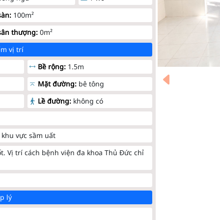
sàn:
100m²
sân thượng:
0m²
m vị trí
Bề rộng:
1.5m
Mặt đường:
bê tông
Lề đường:
không có
khu vực sầm uất
t. Vị trí cách bệnh viện đa khoa Thủ Đức chỉ
p lý