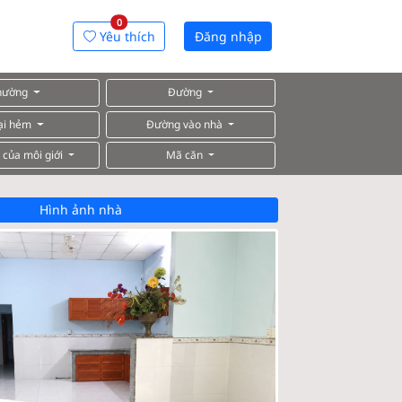
0
Yêu thích
Đăng nhập
hường
Đường
ại hẻm
Đường vào nhà
 của môi giới
Mã căn
Hình ảnh nhà