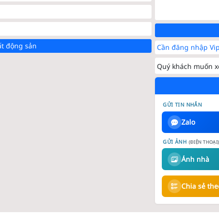
ất động sản
Cần đăng nhập Vip
Quý khách muốn xe
GỬI TIN NHẮN
Zalo
GỬI ẢNH
(ĐIỆN THOẠI
Ảnh nhà
Chia sẻ th