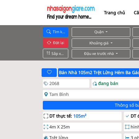
Trang chủ
Câ
Tìm kiếm
Quận
Đặt lại
Khoảng giá
Sắp xếp
Đậu xe trước nhà
Bán Nhà 105m2 Trệt Lửng Hẻm Ba Gá
2068
đang bán
Tam Bình
Thông số b
DT thực tế:
105m²
DT đ
4m X 25m
hìn
Trệt lửng
3 p