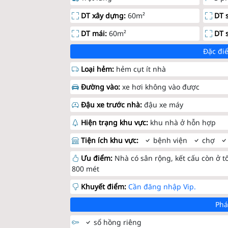
DT xây dựng:
60m²
DT 
DT mái:
60m²
DT 
Đặc điể
Loại hẻm:
hẻm cụt ít nhà
Đường vào:
xe hơi không vào được
Đậu xe trước nhà:
đậu xe máy
Hiện trạng khu vực:
khu nhà ở hỗn hợp
Tiện ích khu vực:
bệnh viện
chợ
Ưu điểm:
Nhà có sân rộng, kết cấu còn ở tố
800 mét
Khuyết điểm:
Cần đăng nhập Vip.
Phá
sổ hồng riêng