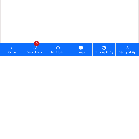
0
Bộ lọc
Yêu thích
Nhà bán
Faqs
Phong thủy
Đăng nhập
Hình ảnh pháp lý
Cần đăng nhập Vip.
0902732168
Quý khách muốn xem nhà vui lòng gọi:
Chia sẻ thông tin nhà
GỬI TIN NHẮN
Zalo
Messenger
GỬI ẢNH
(ĐIỆN THOẠI)
Ảnh nhà
Ảnh pháp lý