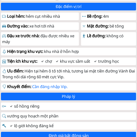
Đặc điểm vị trí
Loại hẻm:
hẻm cụt nhiều nhà
Bề rộng:
4m
Đường vào:
xe hơi tới nhà
Mặt đường:
bê tông
Đậu xe trước nhà:
đậu được nhiều xe
Lề đường:
không có
máy
Hiện trạng khu vực:
khu nhà ở hỗn hợp
Tiện ích khu vực:
chợ
khu vực sầm uất
trường học
Ưu điểm:
Hiện tại hẻm ô tô tới nhà, tương lai mặt tiền đường Vành Đai
Trong nối dài rộng 60 mét cực Vip.
Khuyết điểm:
Cần đăng nhập Vip.
Pháp lý
sổ hồng riêng
vướng quy hoạch một phần
lộ giới không đáng kể
Định giá bất động sản