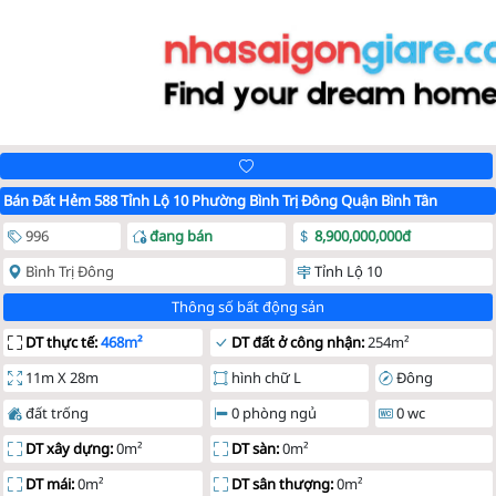
Bán Đất Hẻm 588 Tỉnh Lộ 10 Phường Bình Trị Đông Quận Bình Tân
996
đang bán
8,900,000,000đ
Bình Trị Đông
Tỉnh Lộ 10
Thông số bất động sản
DT thực tế:
468m²
DT đất ở công nhận:
254m²
11m X 28m
hình chữ L
Đông
đất trống
0 phòng ngủ
0 wc
DT xây dựng:
0m²
DT sàn:
0m²
DT mái:
0m²
DT sân thượng:
0m²